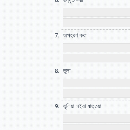
উদ্ধৃত করা
অপহরণ করা
তুলা
তুলিয়া লইয়া যাত্তয়া