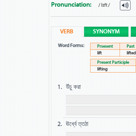
Pronunciation:
/ lɪft /
VERB
SYNONYM
Word Forms:
Prsesent
Past
lift
lifted
Present Participle
lifting
উঁচু করা
ঊর্ধ্বে ত্তঠা