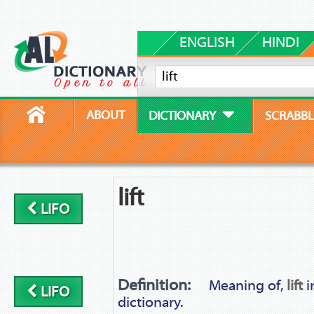
ENGLISH
HINDI
ABOUT
DICTIONARY
SCRABBL
lift
LIFO
Definition:
Meaning of,
lift
i
LIFO
dictionary.