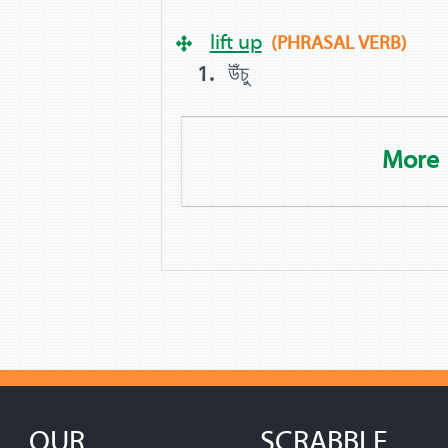
lift up
(PHRASAL VERB)
উঁচু
More
OUR
SCRABBLE