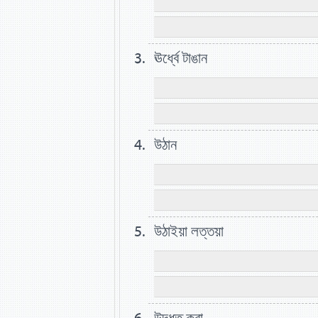
ঊর্ধ্বে টাঙান
উঠান
উঠাইয়া লত্তয়া