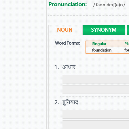
Pronunciation:
/ faʊnˈdeɪʃ(ə)n /
NOUN
SYNONYM
Word Forms:
Singular
Pl
foundation
fo
आधार
बुनियाद