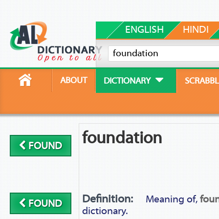
ENGLISH
HINDI
ABOUT
DICTIONARY
SCRABBL
foundation
FOUND
Definition:
Meaning of,
fou
FOUND
dictionary.