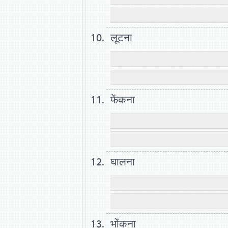
लूटना
फेंकना
घालना
भोंकना