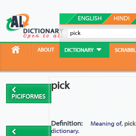
ENGLISH
HINDI
ABOUT
DICTIONARY
SCRABBL
pick
PICIFORMES
Definition:
Meaning of,
pick
dictionary.