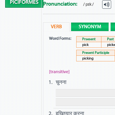
PICIFORMES
Pronunciation:
/ pɪk /
VERB
SYNONYM
Word Forms:
Prsesent
Past
pick
pick
Present Participle
picking
[transitive]
चुनना
इख्तियार करना