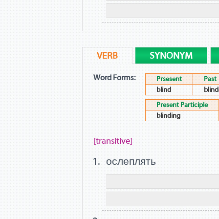
VERB
SYNONYM
Word Forms:
Prsesent
Past
blind
blin
Present Participle
blinding
[transitive]
ослеплять