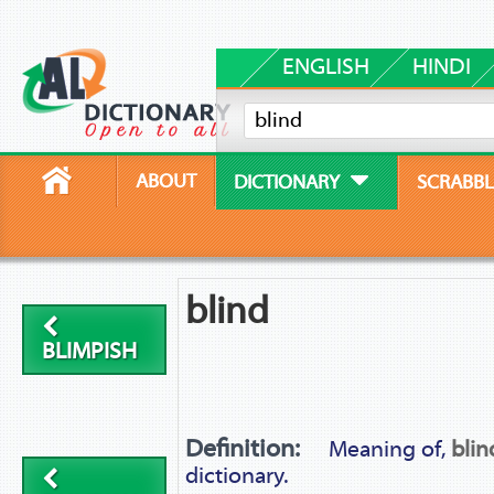
ENGLISH
HINDI
ABOUT
DICTIONARY
SCRABBL
blind
BLIMPISH
Definition:
Meaning of,
blin
dictionary.