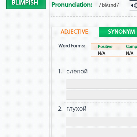
BLIMPISH
Pronunciation:
/ blʌɪnd /
ADJECTIVE
SYNONYM
Word Forms:
Positive
Compa
N/A
N/A
слепой
глухой