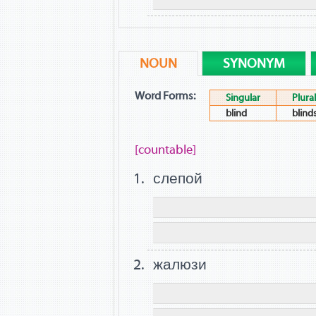
NOUN
SYNONYM
Word Forms:
Singular
Plural
blind
blind
[countable]
слепой
жалюзи