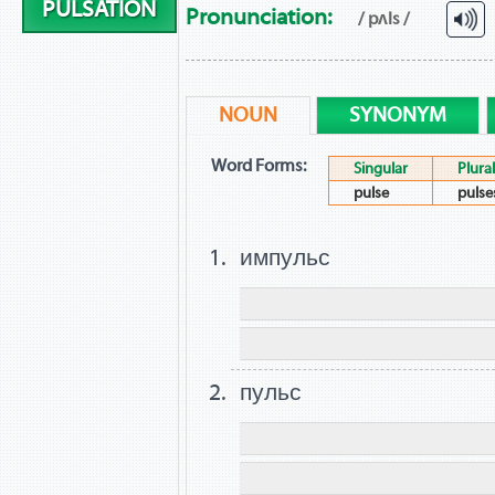
PULSATION
Pronunciation:
/ pʌls /
NOUN
SYNONYM
Word Forms:
Singular
Plural
pulse
pulse
импульс
пульс