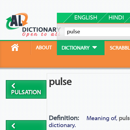
ENGLISH
HINDI
ABOUT
DICTIONARY
SCRABBL
pulse
PULSATION
Definition:
Meaning of,
puls
dictionary.