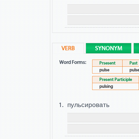
VERB
SYNONYM
Word Forms:
Prsesent
Past
pulse
puls
Present Participle
pulsing
пульсировать