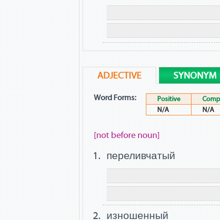
ADJECTIVE
SYNONYM
Word Forms:
Positive
Compa
N/A
N/A
[not before noun]
переливчатый
изношенный