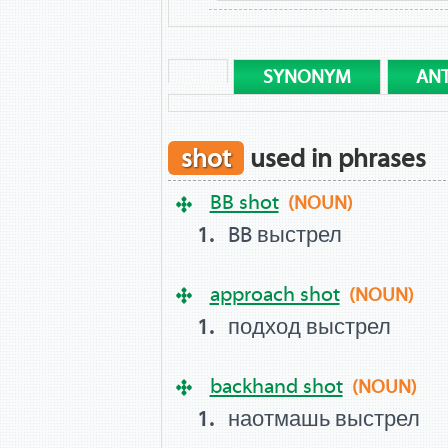
SYNONYM
AN
shot
used in phrases
BB shot
(NOUN)
BB выстрел
approach shot
(NOUN)
подход выстрел
backhand shot
(NOUN)
наотмашь выстрел