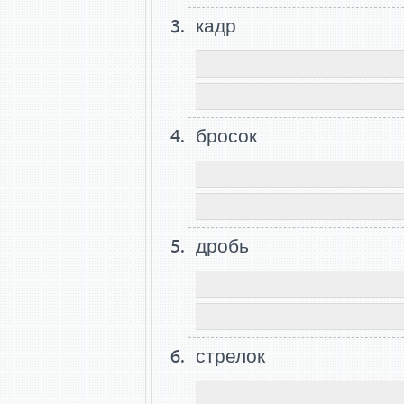
кадр
бросок
дробь
стрелок