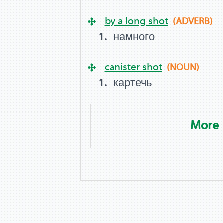
by a long shot
(ADVERB)
намного
canister shot
(NOUN)
картечь
More