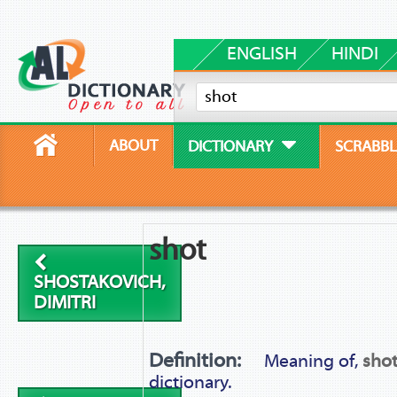
ENGLISH
HINDI
ABOUT
DICTIONARY
SCRABBL
shot
SHOSTAKOVICH,
DIMITRI
Definition:
Meaning of,
sho
dictionary.