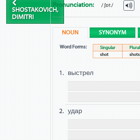
Pronunciation:
/ ʃɒt /
SHOSTAKOVICH,
DIMITRI
NOUN
SYNONYM
Word Forms:
Singular
Plural
shot
shots
выстрел
удар