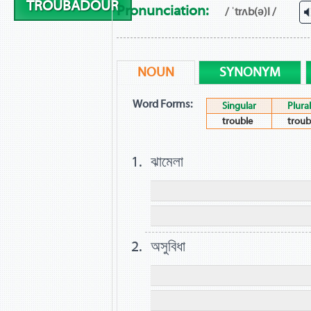
TROUBADOUR
Pronunciation:
/ ˈtrʌb(ə)l /
NOUN
SYNONYM
Word Forms:
Singular
Plural
trouble
troub
ঝামেলা
অসুবিধা