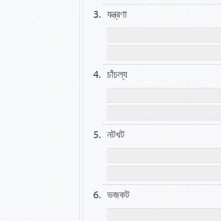
যন্ত্রণা
চাঁচল্য
নটখট
ভজকট