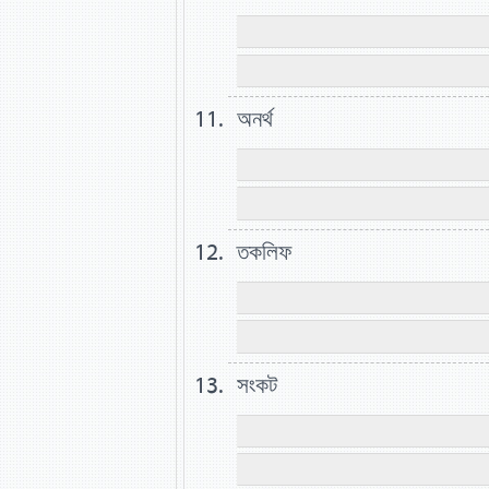
অনর্থ
তকলিফ
সংকট