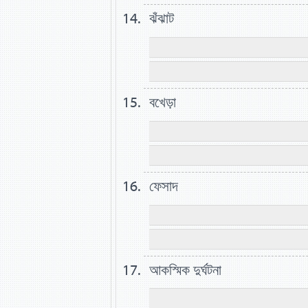
ঝঁঝাট
বখেড়া
ফেসাদ
আকস্মিক দুর্ঘটনা