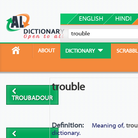
ENGLISH
HINDI
ABOUT
DICTIONARY
SCRABBL
trouble
TROUBADOUR
Definition:
Meaning of,
trou
dictionary.