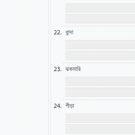
ধান্দা
ঝকমারি
পীড়া