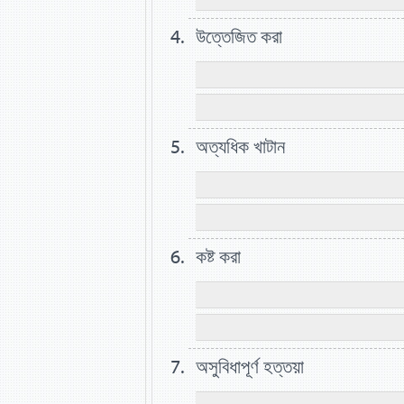
উত্তেজিত করা
অত্যধিক খাটান
কষ্ট করা
অসুবিধাপূর্ণ হত্তয়া