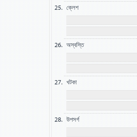
ক্লেশ
অস্বস্তি
খটকা
উপসর্গ