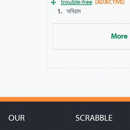
trouble-free
(ADJECTIVE)
অবিরাম
More
OUR
SCRABBLE